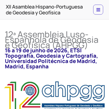
Skip
XII Asamblea Hispano-Portuguesa
to
de Geodesia y Geofísica
content
12ª Assembleia Luso-
Espanhola de Geodesia
e Geofísica (AHPGG)
16 a 19 de junho de 2026, ETSI
Topografía, Geodesia y Cartografía,
Universidad Politécnica de Madrid,
Madrid, Espanha